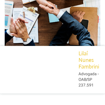
Lilaí
Nunes
Fambrini
Advogada -
OAB/SP
237.591